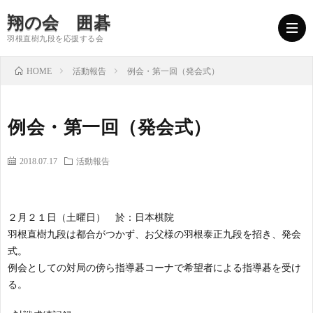
翔の会 囲碁
羽根直樹九段を応援する会
活動報告
例会・第一回（発会式）
HOME
翔
例会・第一回（発会式）
の
会
2018.07.17
活動報告
会
長
翔
２月２１日（土曜日） 於：日本棋院
と
挨
の
参
羽根直樹九段は都合がつかず、お父様の羽根泰正九段を招き、発会
式。
は
拶
会
加
例会としての対局の傍ら指導碁コーナで希望者による指導碁を受け
る。
の
者