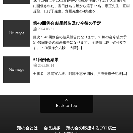
10月19日に第10回泰正会交流戦が神田いずみで大変賑やか
に開催された。当日は名古屋から選手15名、泰正先生、直樹
碁聖、しげ子先生、彩夏先生の4先生を[…]
第48回例会 結果報告及び今後の予定
2024.08.31
目次 1. 48回例会の結果報告になります。2. 翔の会今後の予
定 48回例会の結果報告になります。 全勝賞は以下の4名で
す。 ・加藤洋介六段 ・大隈[…]
51回例会結果
2025.08.14
全勝者 杉浦実六段、阿部千恵子四段、戸澤美奈子初段[…]
Back to Top
翔の会とは
会長挨拶
翔の会の応援するプロ棋士