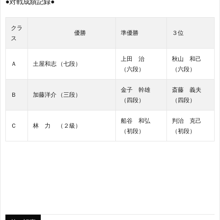
●対戦成績記録●
応
募
クラ
優勝
準優勝
３位
ス
援
集
上田 治
秋山 和己
Ａ
土屋和志 （七段）
す
中
（六段）
（六段）
金子 幹雄
斎藤 義夫
る
Ｂ
加藤洋介 （三段）
（四段）
（四段）
プ
船谷 和弘
判治 克己
Ｃ
林 力 （２級）
（初段）
（初段）
ロ
棋
士