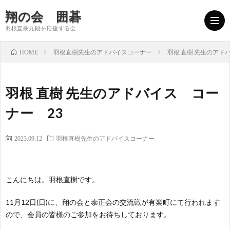
翔の会 囲碁
羽根直樹九段を応援する会
羽根直樹先生のアドバイスコーナー
羽根 直樹 先生のアド
HOME
翔
羽根 直樹 先生のアドバイス コー
の
会
ナー 23
会
長
翔
2023.09.12
羽根直樹先生のアドバイスコーナー
と
挨
の
参
こんにちは。羽根直樹です。
は
拶
会
加
11月12日(日)に、翔の会と泰正会の交流戦が有楽町にて行われます
ので、会員の皆様のご参加をお待ちしております。
の
者