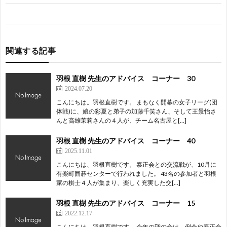
関連する記事
羽根 直樹 先生のアドバイス コーナー 30
2024.07.20
こんにちは。羽根直樹です。 まもなく開幕の女子リーグ(団
体戦)に、娘の彩夏と弟子の加藤千笑さん、そして王景怡さ
んと高雄茉莉さんの４人が、チーム名古屋と[…]
羽根 直樹 先生のアドバイス コーナー 40
2025.11.01
こんにちは、羽根直樹です。 泰正会との交流戦が、10月に
有楽町囲碁センターで行われました。 43名の参加者と羽根
家の棋士４人が集まり、楽しく充実した交[…]
羽根 直樹 先生のアドバイス コーナー 15
2022.12.17
こんにちは。羽根直樹です。 今年の翔の会は、例会や泰正会