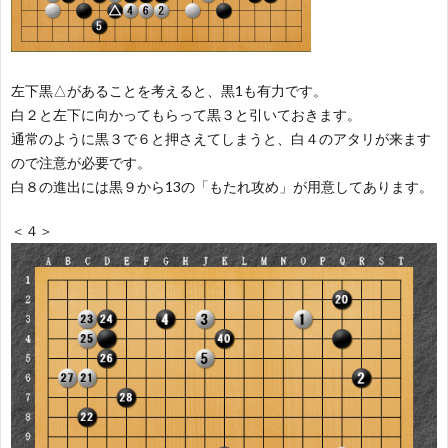
左下黒△があることを考えると、黒1も有力です。
白２と左下に向かってもらって黒３と引いておきます。
通常のように黒３で６と押さえてしまうと、白４のアタリが来ます
ので注意が必要です。
白８の進出には黒９から13の「もたれ攻め」が用意してあります。
＜４＞