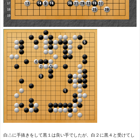
白△に手抜きをして黒１は良い手でしたが、白２に黒４と受けてし