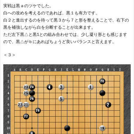
実戦は黒ａのツケでした。
白への攻めを考えるのであれば、黒１も有力です。
白２と進出するのを待って黒３から７と形を整えることで、右下の
黒を補強しながら白を分断することが出来ます。
ただ左下黒△と黒1との組み合わせでは、少し凝り形とも感じます
ので、黒△がｂにあればちょうど良いバランスと言えます。
＜３＞