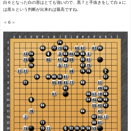
白６となった白の形はとても強いので、黒７と手抜きをして白ａに
は黒ｂという判断が出来れば最高ですね。
＜６＞