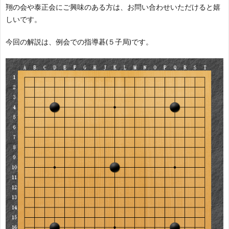
翔の会や泰正会にご興味のある方は、お問い合わせいただけると嬉
応
募
しいです。
援
今回の解説は、例会での指導碁(５子局)です。
集
す
中
る
プ
ロ
棋
士