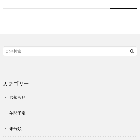
応
募
援
集
す
中
る
プ
カテゴリー
ロ
お知らせ
棋
年間予定
士
未分類