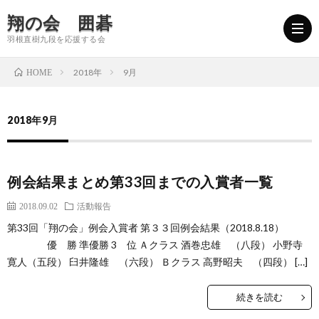
翔の会 囲碁
羽根直樹九段を応援する会
2018年
9月
HOME
翔
2018年9月
の
会
例会結果まとめ第33回までの入賞者一覧
会
長
翔
2018.09.02
活動報告
と
挨
の
参
第33回「翔の会」例会入賞者 第３３回例会結果（2018.8.18）
優 勝 準優勝 3 位 Ａクラス 酒巻忠雄 （八段） 小野寺
は
拶
会
寛人（五段） 臼井隆雄 （六段） Ｂクラス 高野昭夫 （四段） […]
加
続きを読む
の
者